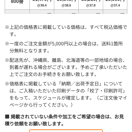
800冊
@39.4
@38.6
@37.8
@37.4
33,010円
32,350円
31,690円
31,360円
900冊
@36.7
@36
@35.3
@34.9
※上記の価格表に掲載している価格は、すべて税込価格で
36,900円
36,160円
35,420円
35,050円
す。
1,000冊
@36.9
@36.2
@35.5
@35.1
※一度のご注文金額が5,000円以上の場合は、送料1箇所
38,380円
37,620円
36,850円
36,470円
分無料となります。
1,100冊
@34.9
@34.2
@33.5
@33.2
※配送先が、沖縄県、離島、北海道等の一部地域の場合、
39,870円
39,070円
38,280円
37,880円
到着が遅れる場合がございます。予めご了承いただいた
1,200冊
@33.3
@32.6
@31.9
@31.6
上でご注文のお手続きをお願い致します。
41,360円
40,530円
39,700円
39,290円
※価格表に掲載している「納期／出荷予定日」について
1,300冊
@31.9
@31.2
@30.6
@30.3
は、ご入稿いただいた印刷データの「校了・印刷許可」
をもって、スケジュールが確定します。（ご注文後マイ
42,840円
41,980円
41,130円
40,700円
1,400冊
@30.6
@30
@29.4
@29.1
ページから行ってください。）
44,330円
43,440円
42,550円
42,110円
1,500冊
■ 掲載されていない条件や加工をご希望の場合は、お見
@29.6
@29
@28.4
@28.1
積り依頼をお願い致します。
45,810円
44,900円
43,980円
43,520円
1,600冊