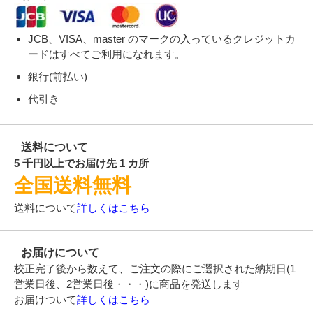
-
@23.6
@23.1
@22.9
-
58,000円
56,820円
56,230円
2,500冊
JCB、VISA、master のマークの入っているクレジットカ
-
@23.2
@22.8
@22.5
ードはすべてご利用になれます。
-
59,460円
58,240円
57,640円
2,600冊
銀行(前払い)
-
@22.9
@22.4
@22.2
代引き
-
60,910円
59,670円
59,050円
2,700冊
-
@22.6
@22.1
@21.9
-
62,370円
61,100円
60,460円
2,800冊
送料について
-
@22.3
@21.9
@21.6
5 千円以上でお届け先 1 カ所
-
63,820円
62,520円
61,870円
全国送料無料
2,900冊
-
@22.1
@21.6
@21.4
送料について
詳しくはこちら
-
65,640円
64,300円
63,630円
3,000冊
-
@21.9
@21.5
@21.3
お届けについて
-
67,080円
65,710円
65,020円
3,100冊
校正完了後から数えて、ご注文の際にご選択された納期日(1
-
@21.7
@21.2
@21
営業日後、2営業日後・・・)に商品を発送します
-
68,520円
67,120円
66,420円
お届けついて
3,200冊
詳しくはこちら
-
@21.5
@21
@20.8