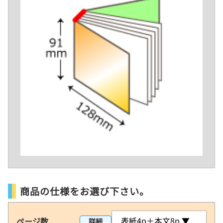
商品の仕様をお選び下さい。
ページ数
表紙4p＋本文8p
▼
詳細