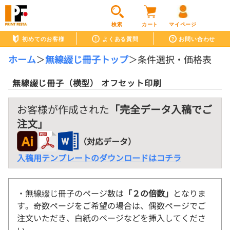
検索
カート
マイページ
初めてのお客様
よくある質問
お問い合わせ
ホーム
＞
無線綴じ冊子トップ
＞
条件選択・価格表
無線綴じ冊子（横型） オフセット印刷
お客様が作成された
「完全データ入稿でご
注文」
（対応データ）
入稿用テンプレートのダウンロードはコチラ
・無線綴じ冊子のページ数は
「２の倍数」
となりま
す。奇数ページをご希望の場合は、偶数ページでご
注文いただき、白紙のページなどを挿入してくださ