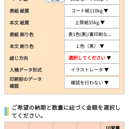
表紙 紙質
コート紙110kg
▼
本文 紙質
上質紙55kg
▼
表紙 刷り色
表1色(黒)/裏印刷なし
▼
本文 刷り色
１色（黒）
▼
綴じ方向
選択してください
▼
入稿データ形式
イラストレータ
▼
印刷前のデータ
確認を行わない
▼
確認
ご希望の納期と数量に紐づく金額を選択し
てください。
10営業