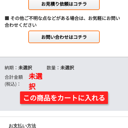
お見積り依頼はコチラ
@28.7
@28.1
@27.5
@27.2
47,300円
46,350円
45,410円
44,930円
1,700冊
■ その他ご不明な点などがある場合は、お気軽にお問い
@27.9
@27.3
@26.8
@26.5
合わせください
48,780円
47,810円
46,830円
46,350円
1,800冊
@27.1
@26.6
@26.1
@25.8
お問い合わせはコチラ
50,270円
49,260円
48,260円
47,760円
1,900冊
@26.5
@26
@25.4
@25.2
51,750円
50,720円
49,680円
49,170円
2,000冊
納期：
未選択
@25.9
数量：
@25.4
未選択
@24.9
@24.6
未選
-
52,180円
51,110円
50,580円
合計金額
2,100冊
-
@24.9
@24.4
@24.1
(税込)：
択
-
53,630円
52,540円
51,990円
2,200冊
この商品をカートに入れる
-
@24.4
@23.9
@23.7
-
55,090円
53,960円
53,400円
2,300冊
-
@24
@23.5
@23.3
-
56,540円
55,390円
54,810円
2,400冊
お支払い方法