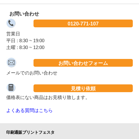
-
69,950円
68,530円
67,810円
3,300冊
お問い合わせ
-
@21.2
@20.8
@20.6
0120-771-107
-
71,390円
69,940円
69,210円
3,400冊
-
@21
@20.6
@20.4
営業日
平日 : 8:30 ~ 19:00
-
72,830円
71,340円
70,600円
3,500冊
土曜 : 8:30 ~ 12:00
-
@20.9
@20.4
@20.2
-
74,270円
72,750円
71,990円
3,600冊
お問い合わせフォーム
-
@20.7
@20.3
@20
メールでのお問い合わせ
-
75,710円
74,160円
73,390円
3,700冊
-
@20.5
@20.1
@19.9
見積り依頼
-
77,140円
75,570円
74,780円
3,800冊
価格表にない商品はお見積り致します。
-
@20.3
@19.9
@19.7
よくある質問はこちら
-
78,580円
76,980円
76,180円
3,900冊
-
@20.2
@19.8
@19.6
-
80,020円
78,390円
77,570円
4,000冊
印刷通販プリントフェスタ
-
@20.1
@19.6
@19.4