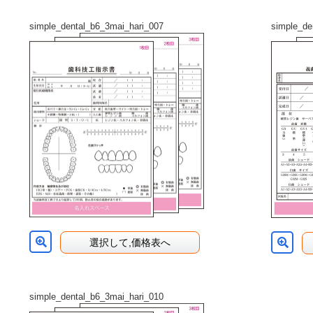
simple_dental_b6_3mai_hari_007
simple_de
選択して,価格表へ
simple_dental_b6_3mai_hari_010