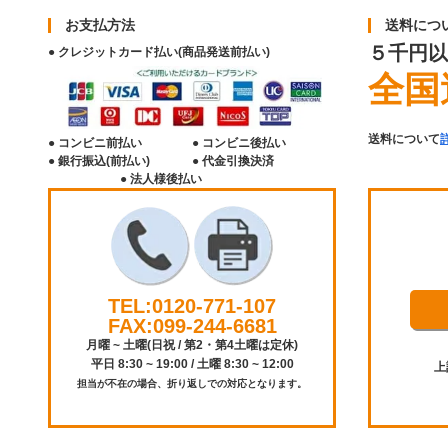
お支払方法
送料につ
５千円以
● クレジットカード払い(商品発送前払い)
全国
送料について
● コンビニ前払い
● コンビニ後払い
● 銀行振込(前払い)
● 代金引換決済
● 法人様後払い
TEL:0120-771-107
FAX:099-244-6681
月曜 ~ 土曜(日祝 / 第2・第4土曜は定休)
平日 8:30 ~ 19:00 / 土曜 8:30 ~ 12:00
上
担当が不在の場合、折り返しでの対応となります。