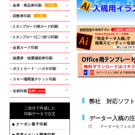
●
金券・商品券印刷
人気
●
回数券印刷
人気
●
スタンプカード(単カード)印刷
●
スタンプカード(二つ折り)印刷
●
会員カード印刷
●
抽選券・抽選補助券印刷
●
ポストカード・ハガキ印刷
●
スキー場関連チケット印刷
●
名刺印刷
箔押しnew
弊社 対応ソフ
ご自分で作成した
印刷データで注文
データー入稿の
クーポン冊子印刷
① データーをフォルダ
音楽イベント関連印刷