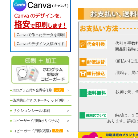
Canvaで作ったデータを印刷
代引き手数料
Canvaのデザイン入稿ガイド
商品到着時に、
⟨前払い⟩ご注
用紙は、局に備
●
ホログラム付き金券等印刷
人気
お届け先、全国
●
偽造防止付きスキーチケット印刷
●
サクションシール印刷
納期は、１日、
●
コピーガード用紙(オリジナル)
あります。詳
●
コピーガード用紙(既製)
人気