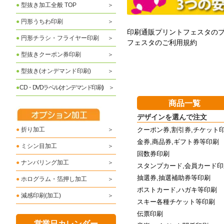
●
型抜き加工全般 TOP
●
円形うちわ印刷
印刷通販プリントフェスタの
●
円形チラシ・フライヤー印刷
フェスタのご利用規約
●
型抜きクーポン券印刷
●
型抜き(オンデマンド印刷)
●
CD・DVDラベル(オンデマンド印刷)
商品一覧
デザインを選んで注文
●
折り加工
クーポン券,割引券,チケット
金券,商品券,ギフト券等印刷
●
ミシン目加工
回数券印刷
●
ナンバリング加工
スタンプカード,会員カード印
抽選券,抽選補助券等印刷
●
ホログラム・箔押し加工
ポストカード,ハガキ等印刷
●
減感印刷(加工)
スキー各種チケット等印刷
伝票印刷
営業日カレンダー