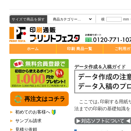
サイズで商品を探す
横
mm
ホーム
印刷 商品一覧
ご利用ガ
データ作成＆入稿ガイド
再注文はコチラ
ここでは､印刷する用紙
法までの印刷の基礎知識を
初めてのお客様へ
サンプル請求
見積り依頼