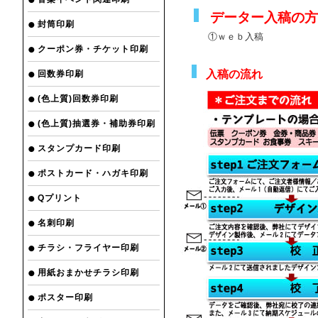
データー入稿
封筒印刷
①ｗｅｂ入稿 ② フ
クーポン券・チケット印刷
入稿の流れ
回数券印刷
(色上質)回数券印刷
(色上質)抽選券・補助券印刷
スタンプカード印刷
ポストカード・ハガキ印刷
Qプリント
名刺印刷
チラシ・フライヤー印刷
用紙おまかせチラシ印刷
ポスター印刷