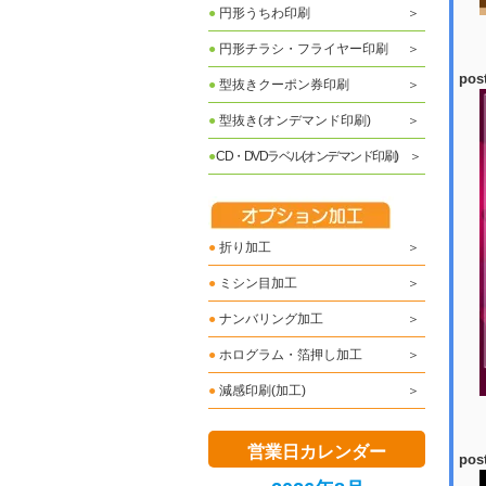
●
円形うちわ印刷
●
円形チラシ・フライヤー印刷
pos
●
型抜きクーポン券印刷
●
型抜き(オンデマンド印刷)
●
CD・DVDラベル(オンデマンド印刷)
●
折り加工
●
ミシン目加工
●
ナンバリング加工
●
ホログラム・箔押し加工
●
減感印刷(加工)
営業日カレンダー
pos