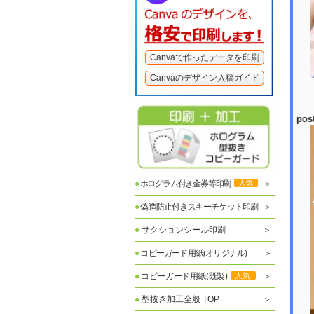
Canvaで作ったデータを印刷
Canvaのデザイン入稿ガイド
pos
●
ホログラム付き金券等印刷
人気
●
偽造防止付きスキーチケット印刷
●
サクションシール印刷
●
コピーガード用紙(オリジナル)
●
コピーガード用紙(既製)
人気
●
型抜き加工全般 TOP