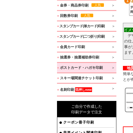
●
金券・商品券印刷
人気
●
回数券印刷
人気
●
スタンプカード(単カード)印刷
イメ
デザ
●
スタンプカード(二つ折り)印刷
の仕
事が
●
会員カード印刷
ます
●
抽選券・抽選補助券印刷
●
ポストカード・ハガキ印刷
地図
簡単
●
スキー場関連チケット印刷
とが
●
名刺印刷
箔押しnew
ご自分で作成した
印刷データで注文
（無
クーポン冊子印刷
音楽イベント関連印刷