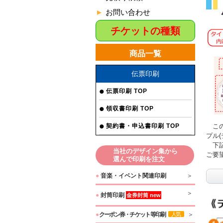
お問い合わせ
チケットの種類
商品一覧
伝票印刷
伝票印刷 TOP
領収書印刷 TOP
この
契約書・申込書印刷 TOP
プル
下記
当社のデザイン集から
ご要
選んで印刷を注文
●
音楽・イベント関連印刷
●
封筒印刷
金券封筒 new
●
クーポン券・チケット等印刷
人気