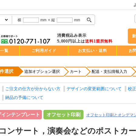
横
mm
×
縦
mm
消費税込み表示
5,000円以上は
送料1箇所無料
品一覧
ご利用ガイド
お支払い・送料
お
件選択
追加オプション選択
カート
配送・支払情報入力
ご注文の仕方が分からない方
デザインの変更範囲について
校
納品の予備について
ザインテンプレート
オフセット印刷
オフセット印刷とオンデマ
コンサート，演奏会などのポストカー