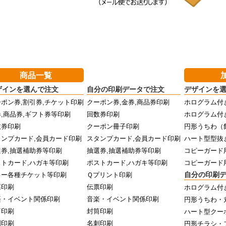
商品一覧
ザインを選んで注文
自分の印刷データで注文
デザインを
ポン券,割引券,チケット印刷
クーポン券,金券,商品券印刷
ホログラム付
,商品券,ギフト券等印刷
回数券印刷
ホログラム付
数券印刷
クーポン冊子印刷
円形うちわ（
タンプカード,会員カード印刷
スタンプカード,会員カード印刷
ハート型型抜
選券,抽選補助券等印刷
抽選券,抽選補助券等印刷
コピーガード
ストカード,ハガキ等印刷
ポストカード,ハガキ等印刷
コピーガード
自分の印刷
キー各種チケット等印刷
Ｑプリント印刷
票印刷
伝票印刷
ホログラム付
楽・イベント関係印刷
音楽・イベント関係印刷
円形うちわ・
筒印刷
封筒印刷
ハート型クー
刺印刷
名刺印刷
円形チラシ・