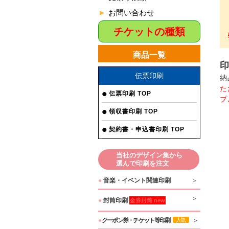
お問い合わせ
チケットの種類
商品一覧
伝票印刷
納
た
伝票印刷 TOP
プ
領収書印刷 TOP
契約書・申込書印刷 TOP
当社のデザイン集から
選んで印刷を注文
●
音楽・イベント関連印刷
●
封筒印刷
金券封筒 new
●
クーポン券・チケット等印刷
人気