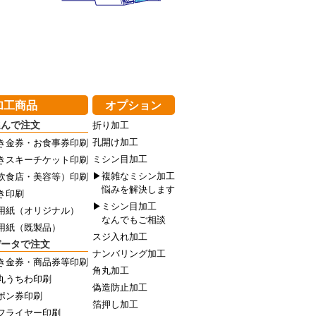
加工商品
オプション
選んで注文
折り加工
孔開け加工
き金券・お食事券印刷
ミシン目加工
きスキーチケット印刷
▶複雑なミシン加工
飲食店・美容等）印刷
悩みを解決します
き印刷
▶ミシン目加工
用紙（オリジナル）
なんでもご相談
用紙（既製品）
スジ入れ加工
データで注文
ナンバリング加工
き金券・商品券等印刷
角丸加工
丸うちわ印刷
偽造防止加工
ポン券印刷
箔押し加工
フライヤー印刷