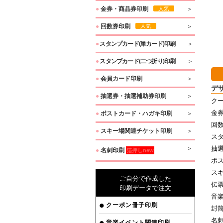
●
金券・商品券印刷
人気
●
回数券印刷
人気
●
スタンプカード(単カード)印刷
●
スタンプカード(二つ折り)印刷
●
会員カード印刷
デ
●
抽選券・抽選補助券印刷
クー
金券
●
ポストカード・ハガキ印刷
回
●
スキー場関連チケット印刷
ス
抽
●
名刺印刷
箔押しnew
ポ
ス
ご自分で作成した
伝
印刷データで注文
音
クーポン冊子印刷
封
名
音楽イベント関連印刷