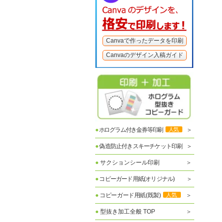
Canvaで作ったデータを印刷
Canvaのデザイン入稿ガイド
●
ホログラム付き金券等印刷
人気
●
偽造防止付きスキーチケット印刷
●
サクションシール印刷
●
コピーガード用紙(オリジナル)
●
コピーガード用紙(既製)
人気
●
型抜き加工全般 TOP