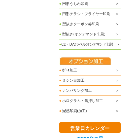
●
円形うちわ印刷
●
円形チラシ・フライヤー印刷
●
型抜きクーポン券印刷
●
型抜き(オンデマンド印刷)
●
CD・DVDラベル(オンデマンド印刷)
●
折り加工
●
ミシン目加工
●
ナンバリング加工
●
ホログラム・箔押し加工
●
減感印刷(加工)
営業日カレンダー