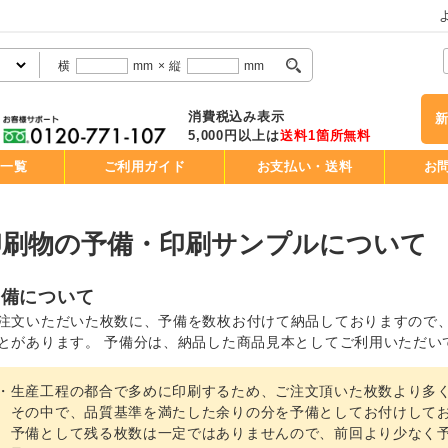
横
mm
×
縦
mm
消費税込み表示
5,000円以上は
送料1箇所無料
品一覧
ご利用ガイド
お支払い・送料
お
印刷物の予備・印刷サンプルについて
予備について
注文いただいた枚数に、予備を数枚お付けて納品しておりますので
とがあります。 予備分は、納品した商品見本としてご利用いただい
・生産工程の都合で多めに印刷するため、ご注文頂いた枚数より多
その中で、品質基準を満たした余りの分を予備としてお付けして
予備として残る枚数は一定ではありませんので、前回より少なく予