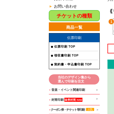
お問い合わせ
チケットの種類
商品一覧
伝票印刷
伝票印刷 TOP
領収書印刷 TOP
契約書・申込書印刷 TOP
当社のデザイン集から
選んで印刷を注文
●
音楽・イベント関連印刷
●
封筒印刷
金券封筒 new
●
クーポン券・チケット等印刷
人気