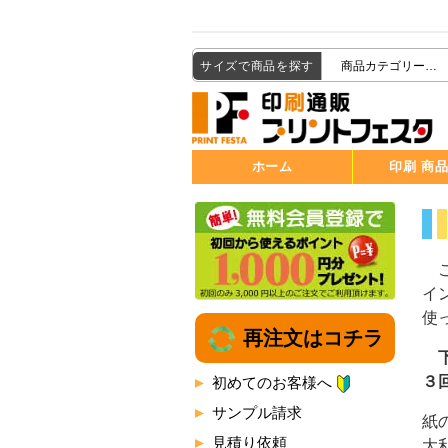
サイズで商品を探す
ホーム
印刷 商
こ
イ
使
再注文はコチラ
下
３
初めてのお客様へ
サンプル請求
紙
見積り依頼
大