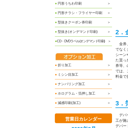
●
円形うちわ印刷
●
円形チラシ・フライヤー印刷
●
型抜きクーポン券印刷
2
●
型抜き(オンデマンド印刷)
●
CD・DVDラベル(オンデマンド印刷)
金券
でなく
シーン
た貰っ
●
折り加工
券等、
では、
●
ミシン目加工
料金で
●
ナンバリング加工
●
ホログラム・箔押し加工
3
●
減感印刷(加工)
デパ
営業日カレンダー
工が施
デパー