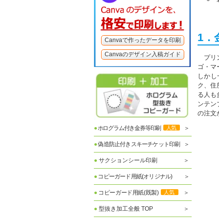
1
Canvaで作ったデータを印刷
Canvaのデザイン入稿ガイド
プリ
ゴ・マ
しかし
ク、住
る人も
ンテン
の注文
●
ホログラム付き金券等印刷
人気
●
偽造防止付きスキーチケット印刷
●
サクションシール印刷
●
コピーガード用紙(オリジナル)
●
コピーガード用紙(既製)
人気
●
型抜き加工全般 TOP