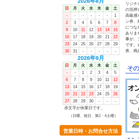
2026年8月
リジナ
日
月
火
水
木
金
土
の箔押
-
-
-
-
-
-
1
高級感
ン券、
2
3
4
5
6
7
8
につな
9
10
11
12
13
14
15
ありま
16
17
18
19
20
21
22
事が、
23
24
25
26
27
28
29
です。
券、商
30
31
-
-
-
-
-
2026年9月
日
月
火
水
木
金
土
そ
-
-
1
2
3
4
5
6
7
8
9
10
11
12
13
14
15
16
17
18
19
20
21
22
23
24
25
26
27
28
29
30
-
-
-
赤文字が休業日です。
（日曜、祝日、第2・4土曜）
営業日時・お問合せ方法