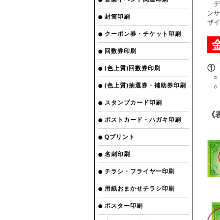
デ
ンサ
封筒印刷
ザイ
クーポン券・チケット印刷
回数券印刷
①
(色上質)回数券印刷
○
(色上質)抽選券・補助券印刷
○
(
スタンプカード印刷
《
ポストカード・ハガキ印刷
Qプリント
名刺印刷
チラシ・フライヤー印刷
用紙おまかせチラシ印刷
ポスター印刷