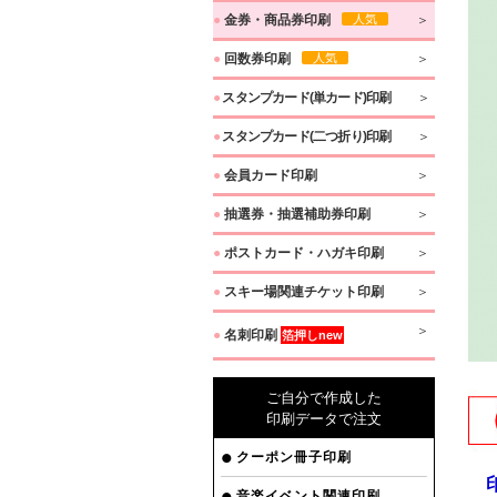
●
金券・商品券印刷
人気
●
回数券印刷
人気
●
スタンプカード(単カード)印刷
●
スタンプカード(二つ折り)印刷
●
会員カード印刷
●
抽選券・抽選補助券印刷
●
ポストカード・ハガキ印刷
●
スキー場関連チケット印刷
●
名刺印刷
箔押しnew
ご自分で作成した
印刷データで注文
クーポン冊子印刷
印
音楽イベント関連印刷