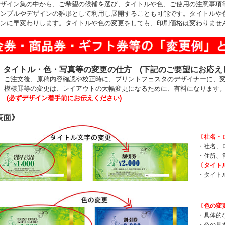
ザイン集の中から、ご希望の候補を選び、タイトルや色、ご使用の注意事項
ンプルやデザインの雛形として利用し展開することも可能です。タイトルや
ンに早変わりします。タイトルや色の変更をしても、印刷価格は変わりませ
 タイトル・色・写真等の変更の仕方 (下記のご要望にお応え
 ご注文後、原稿内容確認や校正時に、プリントフェスタのデザイナーに、
 模様罫等の変更は、レイアウトの大幅変更になるために、有料になります。
必ずデザイン着手前にお伝えください)
表面》
〔社名・
・社名、
・住所、
〔タイト
・タイト
〔色の変
・具体的
・色の見