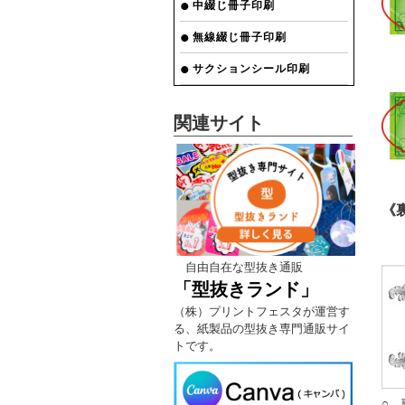
中綴じ冊子印刷
無線綴じ冊子印刷
サクションシール印刷
関連サイト
《
自由自在な型抜き通販
「型抜きランド」
（株）プリントフェスタが運営す
る、紙製品の型抜き専門通販サイ
トです。
○ 