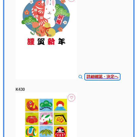
詳細確認・決定へ
K430
♡