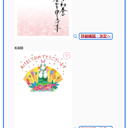
詳細確認・決定へ
K408
♡