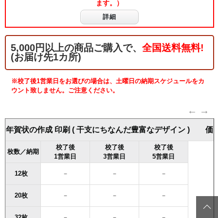
ます。）
詳細
5,000円以上の商品ご購入で、
全国送料無料!
(お届け先1カ所)
※校了後1営業日をお選びの場合は、土曜日の納期スケジュールをカ
ウント致しません。ご注意ください。
年賀状の作成 印刷 ( 干支にちなんだ豊富なデザイン ) 
校了後
校了後
校了後
枚数／納期
1営業日
3営業日
5営業日
12枚
－
－
－
20枚
－
－
－
32枚
－
－
－