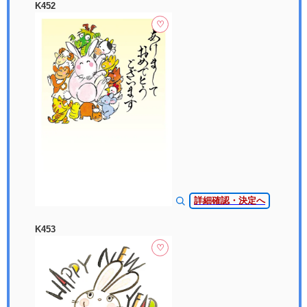
K452
♡
詳細確認・決定へ
K453
♡