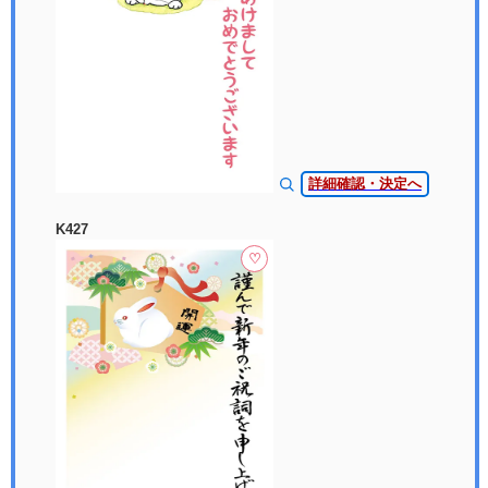
詳細確認・決定へ
K427
♡