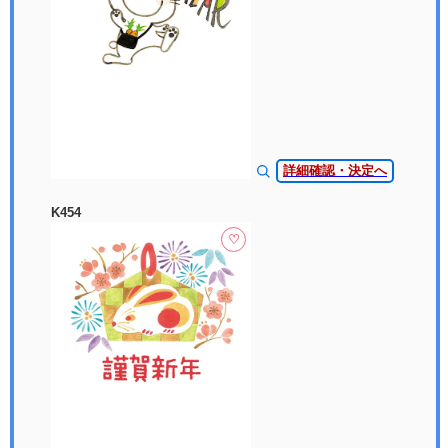
詳細確認・決定へ
K454
♡