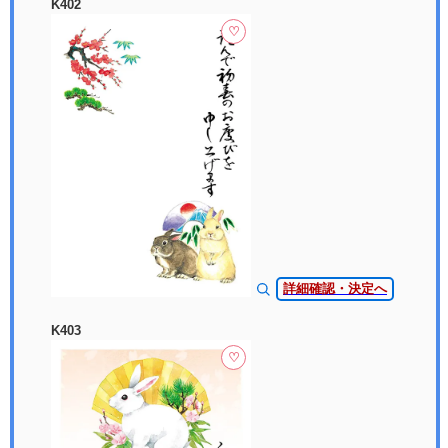
K402
♡
詳細確認・決定へ
K403
♡