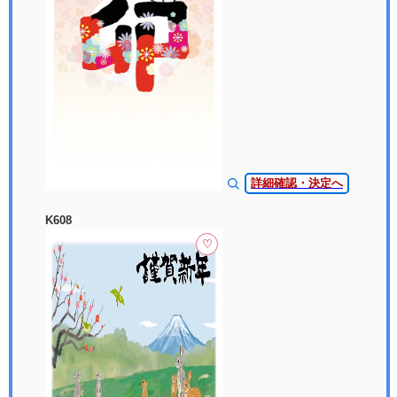
詳細確認・決定へ
K608
♡