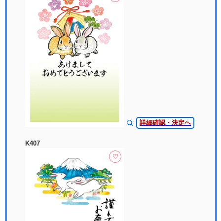
詳細確認・決定へ
K407
♡