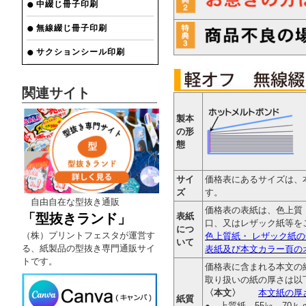
中綴じ冊子印刷
無線綴じ冊子印刷
サクションシール印刷
関連サイト
製本
の形
態
サイ
価格表にあるサイズは、
ズ
す。
自由自在な型抜き通販
価格表の表紙は、色上質
「型抜きランド」
表紙
口、又はレザック紙等を
につ
（株）プリントフェスタが運営す
色上質紙・
レザック紙
の
いて
る、紙製品の型抜き専門通販サイ
表紙及び本文カラー頁の
トです。
価格表に含まれる本文の紙
取り扱いの紙の厚さは以
〈本文〉
本文紙の厚
紙質
● 上質紙、55㎏、70ｋ