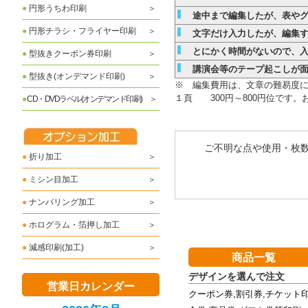
●
円形うちわ印刷
途中まで編集したが、表やグ
●
円形チラシ・フライヤー印刷
文字だけ入力したが、編集す
とにかく時間がないので、入
●
型抜きクーポン券印刷
講演会等のテープ起こしが面
●
型抜き(オンデマンド印刷)
※ 編集費用は、文章の難易度に
１頁 300円～800円位です
●
CD・DVDラベル(オンデマンド印刷)
ご不明な点や使用・枚
●
折り加工
●
ミシン目加工
●
ナンバリング加工
●
ホログラム・箔押し加工
●
減感印刷(加工)
商品一覧
デザインを選んで注文
営業日カレンダー
クーポン券,割引券,チケット