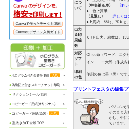
につ
〈中表紙＆扉〉
詳し
いて
● 色上質紙
〈見返し〉
詳しくは
●上質紙 55㎏、7
Canvaで作ったデータを印刷
出力
Canvaのデザイン入稿ガイド
＆印
ＣTＰ出力、線数は、13
刷線
数
対応
Office系（ワード、
ソフ
イン 一太郎（作成内
ト
印刷
印刷の色は墨〈
●
ホログラム付き金券等印刷
人気
の色
●
偽造防止付きスキーチケット印刷
プリントフェスタの編集プ
●
サクションシール印刷
●
コピーガード用紙(オリジナル)
パソコンが
そのまま入
●
コピーガード用紙(既製)
人気
かし、中に
●
型抜き加工全般 TOP
ています。