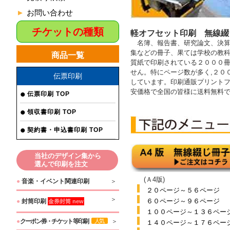
お問い合わせ
チケットの種類
軽オフセット印刷 無線綴
名簿、報告書、研究論文、決算
集などの冊子、
果ては学校の教
商品一覧
質紙で印刷されている２０００
せん。特にページ数が多く
,
２０
伝票印刷
しています。印刷通販プリント
安価格で全国の皆様に送料無料
伝票印刷 TOP
領収書印刷 TOP
契約書・申込書印刷 TOP
当社のデザイン集から
選んで印刷を注文
(Ａ4版)
●
音楽・イベント関連印刷
２０ページ～５６ページ
６０ページ～９６ページ
●
封筒印刷
金券封筒 new
１００ページ～１３６ペー
●
クーポン券・チケット等印刷
人気
１４０ページ～１７６ペー