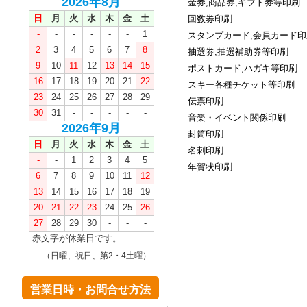
2026年8月
金券,商品券,ギフト券等印刷
日
月
火
水
木
金
土
回数券印刷
-
-
-
-
-
-
1
スタンプカード,会員カード印
2
3
4
5
6
7
8
抽選券,抽選補助券等印刷
9
10
11
12
13
14
15
ポストカード,ハガキ等印刷
16
17
18
19
20
21
22
スキー各種チケット等印刷
23
24
25
26
27
28
29
伝票印刷
30
31
-
-
-
-
-
音楽・イベント関係印刷
2026年9月
封筒印刷
日
月
火
水
木
金
土
名刺印刷
-
-
1
2
3
4
5
年賀状印刷
6
7
8
9
10
11
12
13
14
15
16
17
18
19
20
21
22
23
24
25
26
27
28
29
30
-
-
-
赤文字が休業日です。
（日曜、祝日、第2・4土曜）
営業日時・お問合せ方法