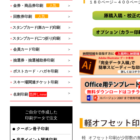
１８０ページ～４００ペー
●
金券・商品券印刷
人気
●
回数券印刷
人気
●
スタンプカード(単カード)印刷
●
スタンプカード(二つ折り)印刷
●
会員カード印刷
●
抽選券・抽選補助券印刷
●
ポストカード・ハガキ印刷
●
スキー場関連チケット印刷
●
名刺印刷
箔押しnew
ご自分で作成した
印刷データで注文
クーポン冊子印刷
軽 オフセット印刷が少部数の
音楽イベント関連印刷