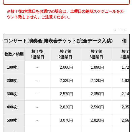
※校了後1営業日をお選びの場合は、土曜日の納期スケジュールをカ
ウント致しません。ご注意ください。
コンサート,演奏会,発表会チケット(完全データ入稿) 価
校了後
校了後
校了後
校了
枚数／納期
1営業日
2営業日
3営業日
4営業
100枚
－
2,060円
1,890円
1,72
200枚
－
2,320円
2,120円
1,93
300枚
－
2,570円
2,350円
2,14
400枚
－
2,820円
2,590円
2,35
500枚
－
3,070円
2,820円
2,56