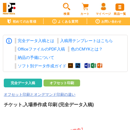
検索
カート
マイページ
商品一覧
初めてのお客様
よくある質問
お問い合わせ
完全データ入稿とは
入稿用テンプレートはこちら
OfficeファイルのPDF入稿
色のCMYKとは？
納品の予備について
ソフト別データ作成ガイド
完全データ入稿
オフセット印刷
オフセット印刷とオンデマンド印刷の違い
チケット,入場券作成 印刷 (完全データ入稿)