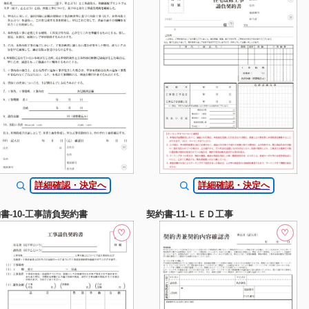
詳細確認・決定へ
詳細確認・決定へ
書-10-工事請負契約書
契約書-11-ＬＥＤ工事
♡
♡