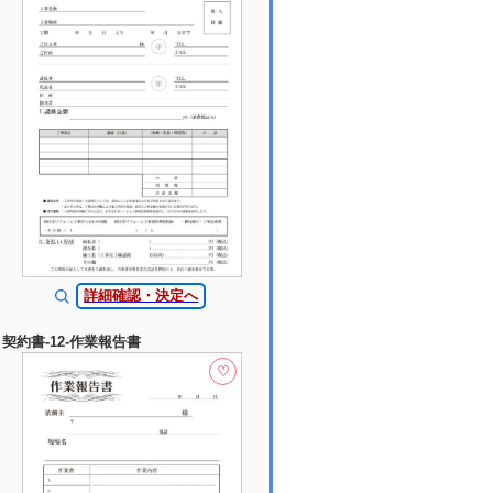
詳細確認・決定へ
契約書-12-作業報告書
♡