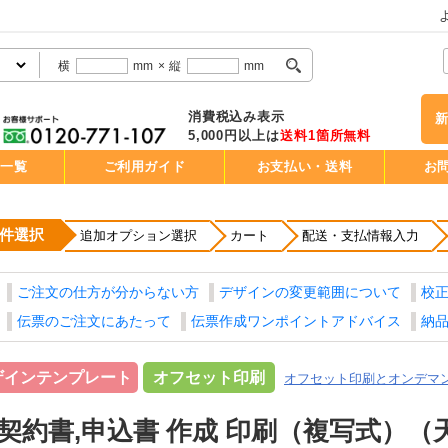
横
mm
×
縦
mm
消費税込み表示
5,000円以上は
送料1箇所無料
品一覧
ご利用ガイド
お支払い・送料
お
件選択
追加オプション選択
カート
配送・支払情報入力
ご注文の仕方が分からない方
デザインの変更範囲について
校
伝票のご注文にあたって
伝票作成ワンポイントアドバイス
納
ザインテンプレート
オフセット印刷
オフセット印刷とオンデマ
契約書,申込書 作成 印刷（複写式）