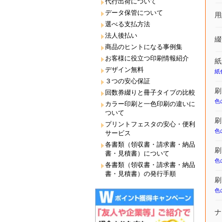
代行出荷について
データ保管について
用
選べる支払方法
法人後払い
綴
商品のヒントになる事例集
お客様に役立つ印刷情報紹介
紙
デザイン無料
紙
３つの安心保証
刷
回数券綴りと冊子タイプの比較
色
カラー印刷と一色印刷の違いに
ついて
刷
プリントフェスタの安心・便利
色
サービス
各書類（領収書・請求書・納品
刷
書・見積書）について
色
各書類（領収書・請求書・納品
書・見積書）の発行手順
刷
色
ナ