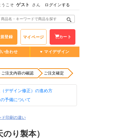
ゲスト
ようこそ
さん
ログインする
新規登録
カート
マイページ
問い合わせ
♥ マイデザイン
ご注文内容の確認
ご注文確定
正（デザイン修正）の進め方
品の予備について
ンド印刷の違い
（天のり製本）