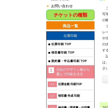
お問い合わせ
こ
写
チケットの種類
の
商品一覧
プ
レ
伝票印刷
や
の
伝票印刷 TOP
す
領収書印刷 TOP
記
契約書・申込書印刷 TOP
は
さ
当社のデザイン集から
選んで印刷を注文
伝票全般 印刷TOP
1-1
領収書 作成 印刷
1-2
納品書・請求書・仕切書
1-3