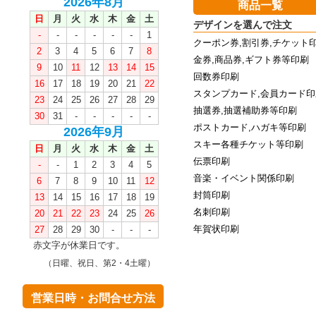
2026年8月
商品一覧
日
月
火
水
木
金
土
デザインを選んで注文
-
-
-
-
-
-
1
クーポン券,割引券,チケット
2
3
4
5
6
7
8
金券,商品券,ギフト券等印刷
9
10
11
12
13
14
15
回数券印刷
16
17
18
19
20
21
22
スタンプカード,会員カード印
23
24
25
26
27
28
29
抽選券,抽選補助券等印刷
30
31
-
-
-
-
-
ポストカード,ハガキ等印刷
2026年9月
スキー各種チケット等印刷
日
月
火
水
木
金
土
伝票印刷
-
-
1
2
3
4
5
音楽・イベント関係印刷
6
7
8
9
10
11
12
封筒印刷
13
14
15
16
17
18
19
名刺印刷
20
21
22
23
24
25
26
年賀状印刷
27
28
29
30
-
-
-
赤文字が休業日です。
（日曜、祝日、第2・4土曜）
営業日時・お問合せ方法