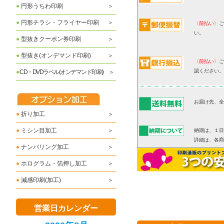
●
円形うちわ印刷
●
円形チラシ・フライヤー印刷
〈前払い〉
ご
い。
●
型抜きクーポン券印刷
●
型抜き(オンデマンド印刷)
〈前払い〉
ご
認ください。
●
CD・DVDラベル(オンデマンド印刷)
お届け先、全
●
折り加工
●
ミシン目加工
納期は、１日
詳細は、各
●
ナンバリング加工
●
ホログラム・箔押し加工
●
減感印刷(加工)
営業日カレンダー