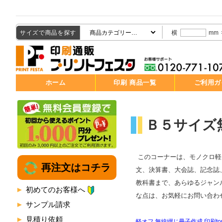
サイズで商品を探す
横
mm
ホーム
印刷 商品一覧
ご利用ガ
Ｂ５サイズ無
このコーナーは、モノクロ軽
再注文はコチラ
文、決算書、大会誌、記念誌
教科書まで、あらゆるジャンル
初めてのお客様へ
な点は、お気軽にお問い合わ
サンプル請求
見積り依頼
軽オフ 無線綴じ冊子作成 印刷to