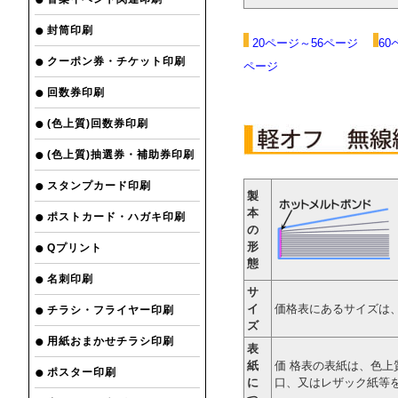
封筒印刷
20ページ～56ページ
60
クーポン券・チケット印刷
ページ
回数券印刷
(色上質)回数券印刷
(色上質)抽選券・補助券印刷
スタンプカード印刷
製
本
ポストカード・ハガキ印刷
の
形
Qプリント
態
名刺印刷
サ
イ
価格表にあるサイズは
チラシ・フライヤー印刷
ズ
用紙おまかせチラシ印刷
表
紙
価 格表の表紙は、色上
ポスター印刷
に
口、又はレザック紙等