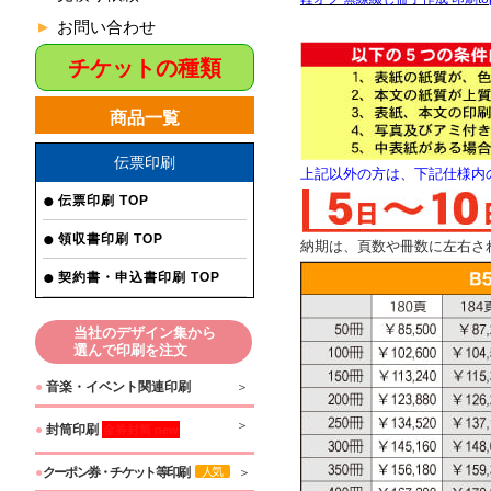
お問い合わせ
チケットの種類
商品一覧
伝票印刷
上記以外の方は、下記仕様内
伝票印刷 TOP
領収書印刷 TOP
納期は、頁数や冊数に左右さ
契約書・申込書印刷 TOP
当社のデザイン集から
選んで印刷を注文
●
音楽・イベント関連印刷
●
封筒印刷
金券封筒 new
●
クーポン券・チケット等印刷
人気