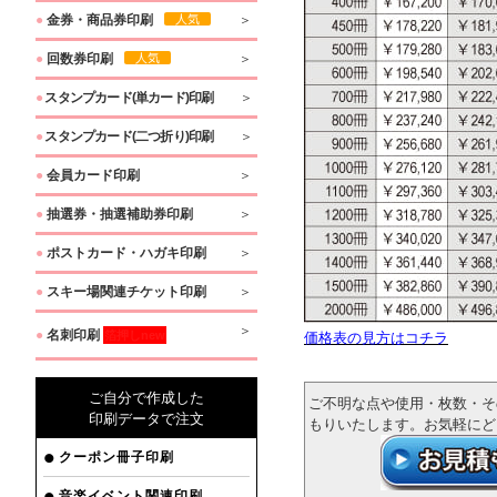
●
金券・商品券印刷
人気
●
回数券印刷
人気
●
スタンプカード(単カード)印刷
●
スタンプカード(二つ折り)印刷
●
会員カード印刷
●
抽選券・抽選補助券印刷
●
ポストカード・ハガキ印刷
●
スキー場関連チケット印刷
●
名刺印刷
箔押しnew
価格表の見方はコチラ
ご自分で作成した
ご不明な点や使用・枚数・そ
印刷データで注文
もりいたします。お気軽に
クーポン冊子印刷
音楽イベント関連印刷