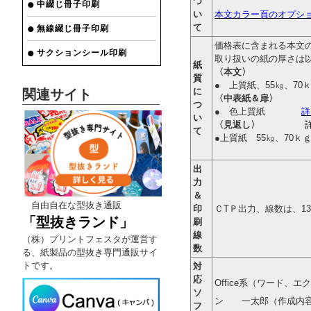
つ
中綴じ冊子印刷
い
本文カラー頁のオプシ
て
無線綴じ冊子印刷
価格表に含まれる本文の
サクションシール印刷
取り扱いの紙の厚さ
紙
〈本文〉
質
● 上質紙、55㎏、70
に
関連サイト
〈中表紙＆扉〉
つ
● 色上質紙
詳
い
〈見返し〉
て
●上質紙 55㎏、7
出
力
＆
自由自在な型抜き通販
印
ＣTＰ出力、線数は、1
「型抜きランド」
刷
線
（株）プリントフェスタが運営す
数
る、紙製品の型抜き専門通販サイ
トです。
対
応
Office系（ワード
ソ
ン 一太郎（作成内
フ