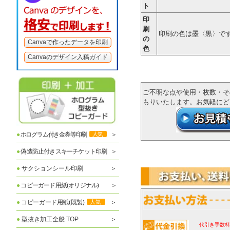
ト
印
刷
印刷の色は墨〈
の
Canvaで作ったデータを印刷
色
Canvaのデザイン入稿ガイド
ご不明な点や使用・枚数・そ
もりいたします。お気軽に
●
ホログラム付き金券等印刷
人気
●
偽造防止付きスキーチケット印刷
●
サクションシール印刷
●
コピーガード用紙(オリジナル)
●
コピーガード用紙(既製)
人気
●
型抜き加工全般 TOP
代引き手数料