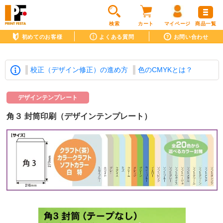
検索
カート
マイページ
商品一覧
初めてのお客様
よくある質問
お問い合わせ
校正（デザイン修正）の進め方
色のCMYKとは？
デザインテンプレート
角３ 封筒印刷（デザインテンプレート）