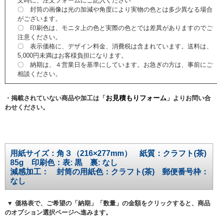
文時に、注文フォームにご記入ください
〇 封筒の画像は光の加減や角度により実物の色とは多少異なる場合
がございます。
〇 印刷色は、モニタ上の色と実際の色とでは差異がありますのでご
注意ください。
〇 表示価格に、デザイン料金、消費税は含まれています。送料は、
5,000円未満はお客様負担になります。
〇 納期は、４営業日を基準にしています。お急ぎの方は、事前にご
相談ください。
お見積もりフォーム
・掲載されていない商品や加工は「
」よりお問い合
わせください。
用紙サイズ：角３（216×277mm） 紙質：クラフト(茶)
85g 印刷色：表: 黒 裏: なし
減感加工： 封筒の用紙色：クラフト(茶) 郵便番号枠：
なし
▼ 価格表で、ご希望の「納期」「数量」の金額をクリックすると、商品
のオプション選択ページへ進みます。