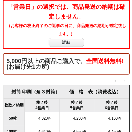
「営業日」の選択では、商品発送の納期は確
定しません。
（お客様の校正終了のご返事の日に、商品発送の納期が確定致し
ます。）
詳細
5,000円以上の商品ご購入で、
全国送料無料!
(お届け先1カ所)
封筒 印刷（角３封筒） 価 格 表（消費税込）
校了後
校了後
校了後
枚数／納期
4営業日
5営業日
6営業日
50枚
4,320円
4,230円
4,150円
100枚
4,640円
4,550円
4,450円