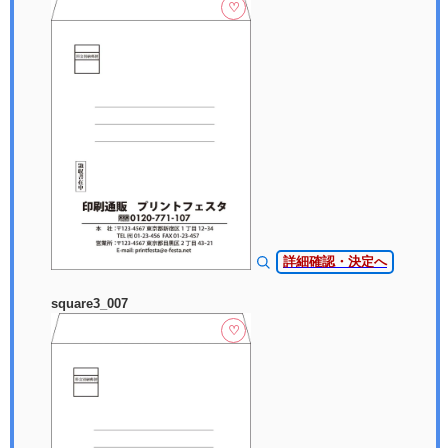
♡
詳細確認・決定へ
square3_007
♡