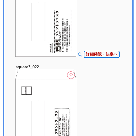
詳細確認・決定へ
square3_022
♡