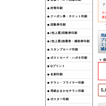
ナ
封筒印刷
※
クーポン券・チケット印刷
裏
回数券印刷
(色上質)回数券印刷
用
プ
(色上質)抽選券・補助券印刷
ミ
減
スタンプカード印刷
ポストカード・ハガキ印刷
▼ 
Qプリント
名刺印刷
チラシ・フライヤー印刷
5
用紙おまかせチラシ印刷
ポスター印刷