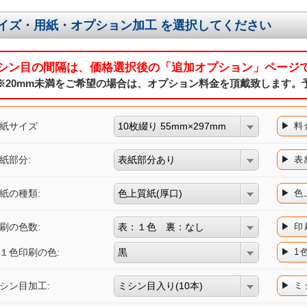
イズ・用紙・オプション加工 を選択してください
シン目の間隔は、価格選択後の「追加オプション」ページ
※20mm未満をご希望の場合は、オプション料金を頂戴致します。
紙サイズ
10枚綴り 55mm×297mm
▶ 
紙部分:
表紙部分あり
▶ 
紙の種類:
色上質紙(厚口)
▶ 
刷の色数:
表：１色 裏：なし
▶ 
１色印刷の色:
黒
▶ 
シン目加工:
ミシン目入り(10本)
▶ 