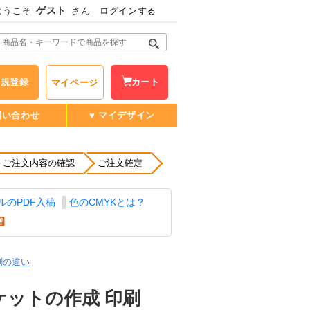
ゲスト
ようこそ
さん
ログインする
新規登録
カート
マイページ
問い合わせ
♥ マイデザイン
ご注文内容の確認
ご注文確定
イルのPDF入稿
色のCMYKとは？
刷の違い
ケットの作成 印刷