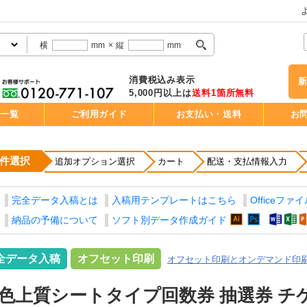
横
mm
×
縦
mm
消費税込み表示
5,000円以上は
送料1箇所無料
品一覧
ご利用ガイド
お支払い・送料
お
件選択
追加オプション選択
カート
配送・支払情報入力
完全データ入稿とは
入稿用テンプレートはこちら
Officeファ
納品の予備について
ソフト別データ作成ガイド
全データ入稿
オフセット印刷
オフセット印刷とオンデマンド印
色上質シートタイプ回数券 抽選券 チ