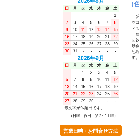
2026年8月
(
日
月
火
水
木
金
土
-
-
-
-
-
-
1
(
や
2
3
4
5
6
7
8
ス
9
10
11
12
13
14
15
色
16
17
18
19
20
21
22
回
23
24
25
26
27
28
29
動
30
31
-
-
-
-
-
他
2026年9月
す
日
月
火
水
木
金
土
-
-
1
2
3
4
5
6
7
8
9
10
11
12
13
14
15
16
17
18
19
20
21
22
23
24
25
26
27
28
29
30
-
-
-
赤文字が休業日です。
（日曜、祝日、第2・4土曜）
営業日時・お問合せ方法