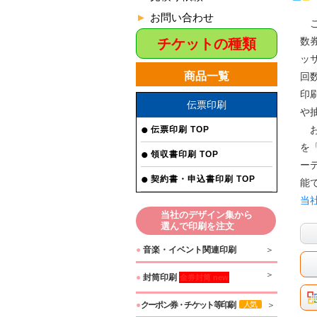
お問い合わせ
こ
数
チケットの種類
ッ
商品一覧
回
印
伝票印刷
や
お
伝票印刷 TOP
を
領収書印刷 TOP
ー
契約書・申込書印刷 TOP
能で
当
当社のデザイン集から
選んで印刷を注文
●
音楽・イベント関連印刷
●
封筒印刷
金券封筒 new
●
クーポン券・チケット等印刷
人気