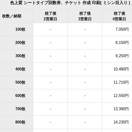
色上質 シートタイプ回数券、チケット 作成 印刷( ミシン目入り
校了後
校了後
校了後
枚数／納期
2営業日
3営業日
4営業日
100枚
－
－
7,050円
200枚
－
－
8,150円
300枚
－
－
9,250円
400枚
－
－
10,480円
500枚
－
－
11,710円
600枚
－
－
12,550円
700枚
－
－
13,390円
800枚
－
－
14,230円