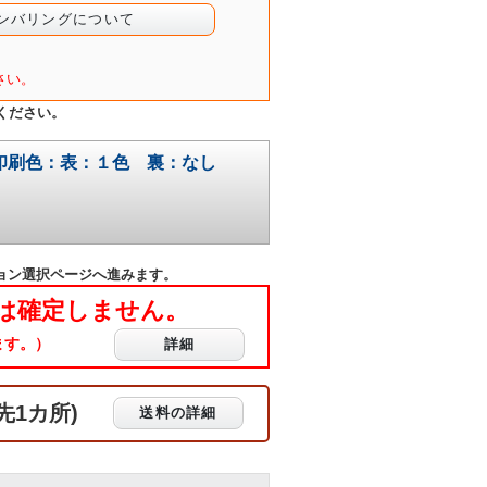
ナンバリングについて
さい。
ください。
) 印刷色：表：１色 裏：なし
ョン選択ページへ進みます。
は確定しません。
ます。）
詳細
先1カ所)
送料の詳細