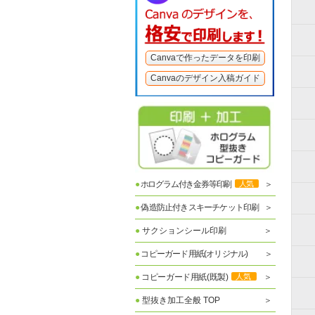
Canvaで作ったデータを印刷
Canvaのデザイン入稿ガイド
●
ホログラム付き金券等印刷
人気
●
偽造防止付きスキーチケット印刷
●
サクションシール印刷
●
コピーガード用紙(オリジナル)
●
コピーガード用紙(既製)
人気
●
型抜き加工全般 TOP