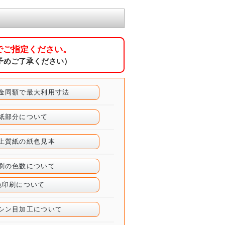
でご指定ください。
予めご了承ください）
料金同額で最大利用寸法
表紙部分について
色上質紙の紙色見本
印刷の色数について
1色印刷について
ミシン目加工について