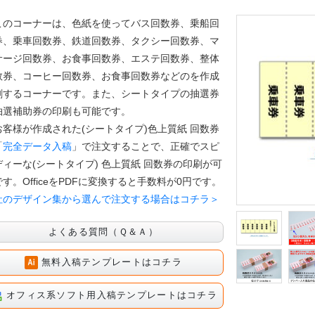
のコーナーは、色紙を使ってバス回数券、乗船回
券、乗車回数券、鉄道回数券、タクシー回数券、マ
サージ回数券、お食事回数券、エステ回数券、整体
数券、コーヒー回数券、お食事回数券などのを作成
刷するコーナーです。また、シートタイプの抽選券
抽選補助券の印刷も可能です。
客様が作成された(シートタイプ)色上質紙 回数券
「
完全データ入稿
」で注文することで、正確でスピ
ディーな(シートタイプ) 色上質紙 回数券の印刷が可
す。OfficeをPDFに変換すると手数料が0円です。
社のデザイン集から選んで注文する場合はコチラ＞
よくある質問（Ｑ＆Ａ）
無料入稿テンプレートはコチラ
オフィス系ソフト用入稿テンプレートはコチラ