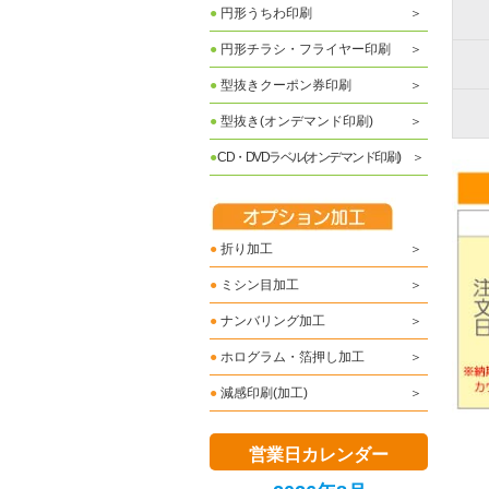
●
円形うちわ印刷
●
円形チラシ・フライヤー印刷
●
型抜きクーポン券印刷
●
型抜き(オンデマンド印刷)
●
CD・DVDラベル(オンデマンド印刷)
●
折り加工
●
ミシン目加工
●
ナンバリング加工
●
ホログラム・箔押し加工
●
減感印刷(加工)
営業日カレンダー