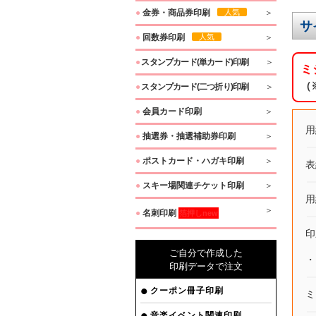
●
金券・商品券印刷
人気
サ
●
回数券印刷
人気
●
スタンプカード(単カード)印刷
ミ
（
●
スタンプカード(二つ折り)印刷
●
会員カード印刷
用
●
抽選券・抽選補助券印刷
●
ポストカード・ハガキ印刷
表
●
スキー場関連チケット印刷
用
●
名刺印刷
箔押しnew
印
ご自分で作成した
・
印刷データで注文
クーポン冊子印刷
ミ
音楽イベント関連印刷