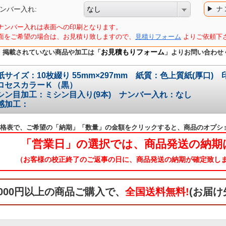
ンバー入れ:
なし
▶ 
ナンバー入れは表面への印刷となります。
面をご希望の場合は、お見積り致しますので、
見積りフォーム
よりご依頼下
お見積もりフォーム
・掲載されていない商品や加工は「
」よりお問い合わせ
紙サイズ：10枚綴り 55mm×297mm 紙質：色上質紙(厚口
ロセスカラーＫ（黒）
シン目加工：ミシン目入り(9本) ナンバー入れ：なし
感加工：
価格表で、ご希望の「納期」「数量」の金額をクリックすると、商品のオプシ
「営業日」の選択では、商品発送の納期
（お客様の校正終了のご返事の日に、商品発送の納期が確定致し
,000円以上の商品ご購入で、
全国送料無料!
(お届け