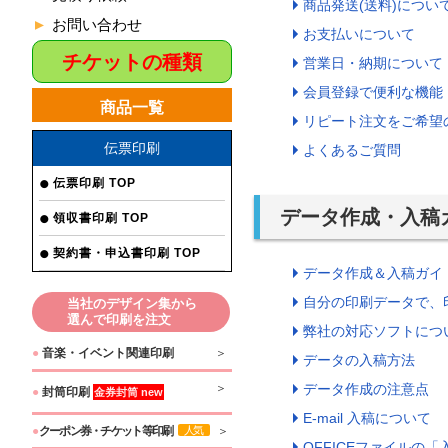
商品発送(送料)につい
お問い合わせ
お支払いについて
チケットの種類
営業日・納期について
会員登録で便利な機能
商品一覧
リピート注文をご希望
伝票印刷
よくあるご質問
伝票印刷 TOP
データ作成・入稿
領収書印刷 TOP
契約書・申込書印刷 TOP
データ作成＆入稿ガイ
自分の印刷データで、
当社のデザイン集から
選んで印刷を注文
弊社の対応ソフトにつ
●
音楽・イベント関連印刷
データの入稿方法
データ作成の注意点
●
封筒印刷
金券封筒 new
E-mail 入稿について
●
クーポン券・チケット等印刷
人気
OFFICEファイルの