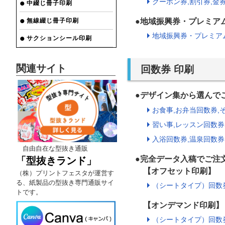
クーポン券,割引券,金券
中綴じ冊子印刷
無線綴じ冊子印刷
●地域振興券・プレミア
地域振興券・プレミアム
サクションシール印刷
関連サイト
回数券 印刷
●デザイン集から選ん
お食事,お弁当回数券,そ
習い事,レッスン回数券
入浴回数券,温泉回数券
自由自在な型抜き通販
●完全データ入稿でご注
「型抜きランド」
【オフセット印刷】
（株）プリントフェスタが運営す
る、紙製品の型抜き専門通販サイ
（シートタイプ）回数券
トです。
【オンデマンド印刷】
（シートタイプ）回数券