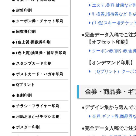
エステ,美容,健康など割
封筒印刷
引換券,招待券など 作成
クーポン券・チケット印刷
(１色)スキー場チケット
回数券印刷
●完全データ入稿でご注
【オフセット印刷】
(色上質)回数券印刷
クーポン券,割引券,金券
(色上質)抽選券・補助券印刷
【オンデマンド印刷】
スタンプカード印刷
（Ｑプリント）クーポン
ポストカード・ハガキ印刷
Qプリント
金券・商品券・ギ
名刺印刷
チラシ・フライヤー印刷
●デザイン集から選ん
金券,ギフト券,商品券な
用紙おまかせチラシ印刷
ポスター印刷
●完全データ入稿でご注