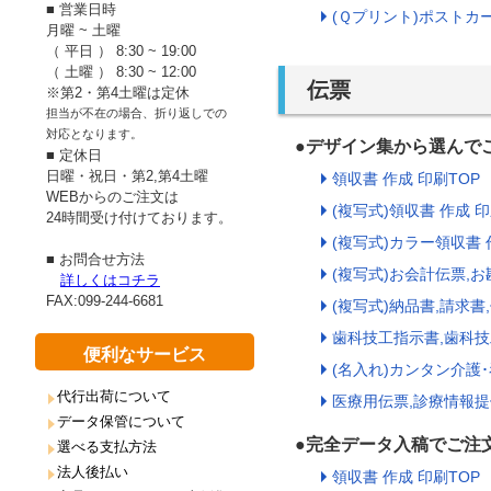
■ 営業日時
(Ｑプリント)ポストカー
月曜 ~ 土曜
（ 平日 ） 8:30 ~ 19:00
（ 土曜 ） 8:30 ~ 12:00
伝票
※第2・第4土曜は定休
担当が不在の場合、折り返しでの
対応となります。
●デザイン集から選ん
■ 定休日
日曜・祝日・第2,第4土曜
領収書 作成 印刷TOP
WEBからのご注文は
(複写式)領収書 作成 
24時間受け付けております。
(複写式)カラー領収書 
■ お問合せ方法
(複写式)お会計伝票,お
詳しくはコチラ
FAX:099-244-6681
(複写式)納品書,請求書
歯科技工指示書,歯科技
便利なサービス
(名入れ)カンタン介護･
代行出荷について
医療用伝票,診療情報提
データ保管について
●完全データ入稿でご
選べる支払方法
法人後払い
領収書 作成 印刷TOP