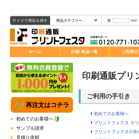
サイズで商品を探す
横
mm
ホーム
印刷 商品一覧
ご利用ガ
印刷通販プリ
ご利用の手引き
再注文はコチラ
初めてのお客様へ
初めてのお客様へ
プリントフェスタ ３
サンプル請求
プリントフェスタの安
見積り依頼