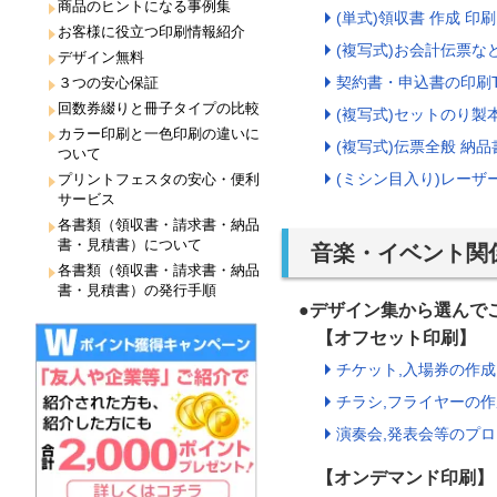
商品のヒントになる事例集
(単式)領収書 作成 印刷
お客様に役立つ印刷情報紹介
(複写式)お会計伝票など
デザイン無料
契約書・申込書の印刷T
３つの安心保証
回数券綴りと冊子タイプの比較
(複写式)セットのり製
カラー印刷と一色印刷の違いに
(複写式)伝票全般 納品
ついて
(ミシン目入り)レーザ
プリントフェスタの安心・便利
サービス
各書類（領収書・請求書・納品
書・見積書）について
音楽・イベント関
各書類（領収書・請求書・納品
書・見積書）の発行手順
●デザイン集から選ん
【オフセット印刷】
チケット,入場券の作成
チラシ,フライヤーの作
演奏会,発表会等のプロ
【オンデマンド印刷】