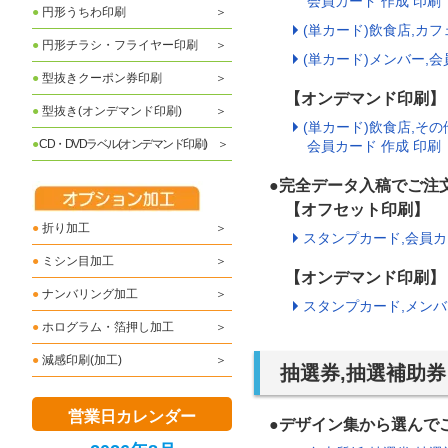
会員カード 作成 印刷
●
円形うちわ印刷
(単カード)飲食店,カ
●
円形チラシ・フライヤー印刷
(単カード)メンバー,会
●
型抜きクーポン券印刷
【オンデマンド印刷】
●
型抜き(オンデマンド印刷)
(単カード)飲食店,そ
●
CD・DVDラベル(オンデマンド印刷)
会員カード 作成 印刷
●完全データ入稿でご注
【オフセット印刷】
●
折り加工
スタンプカード,会員カ
●
ミシン目加工
【オンデマンド印刷】
●
ナンバリング加工
スタンプカード,メンバ
●
ホログラム・箔押し加工
●
減感印刷(加工)
抽選券,抽選補助券
営業日カレンダー
●デザイン集から選んで