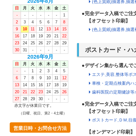
2026年8月
(色上質紙)抽選券,抽選
日
月
火
水
木
金
土
●完全データ入稿でご注
-
-
-
-
-
-
1
【オフセット印刷】
2
3
4
5
6
7
8
9
10
11
12
13
14
15
(色上質紙)抽選券,抽選
16
17
18
19
20
21
22
23
24
25
26
27
28
29
ポストカード・ハ
30
31
-
-
-
-
-
2026年9月
日
月
火
水
木
金
土
●デザイン集から選ん
-
-
1
2
3
4
5
エステ,美容,整体等ポス
6
7
8
9
10
11
12
車検・定期点検案内ハガ
13
14
15
16
17
18
19
20
21
22
23
24
25
26
歯科医院の定期健診等ポ
27
28
29
30
-
-
-
●完全データ入稿でご注
赤文字が休業日です。
【オフセット印刷】
（日曜、祝日、第2・4土曜）
ポストカード,ＤＭ,往
営業日時・お問合せ方法
【オンデマンド印刷】