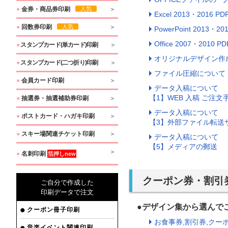
●
金券・商品券印刷
人気
Excel 2013・201
●
回数券印刷
人気
PowerPoint 2013
Office 2007・201
●
スタンプカード(単カード)印刷
オリジナルデザイン作
●
スタンプカード(二つ折り)印刷
ファイル圧縮について ( 
●
会員カード印刷
データ入稿について
【1】WEB 入稿 ご注文
●
抽選券・抽選補助券印刷
データ入稿について
●
ポストカード・ハガキ印刷
【3】外部ファイル転送
●
スキー場関連チケット印刷
データ入稿について
【5】メディアの郵送
●
名刺印刷
箔押しnew
クーポン券・割引
ご自分で作成した
印刷データで注文
●デザイン集から選ん
クーポン冊子印刷
お食事券,割引券,クー
音楽イベント関連印刷