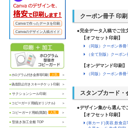
クーポン冊子 印刷
Canvaで作ったデータを印刷
●完全データ入稿でご
Canvaのデザイン入稿ガイド
【オフセット印刷】
（同版）クーポン券冊子
（全て別版）クーポン券
【オンデマンド印刷】
（同版）クーポン券冊子
●
ホログラム付き金券等印刷
人気
●
偽造防止付きスキーチケット印刷
スタンプカード・
●
サクションシール印刷
●
コピーガード用紙(オリジナル)
●デザイン集から選ん
●
コピーガード用紙(既製)
人気
【オフセット印刷】
●
型抜き加工全般 TOP
(単カード)美容,飲食