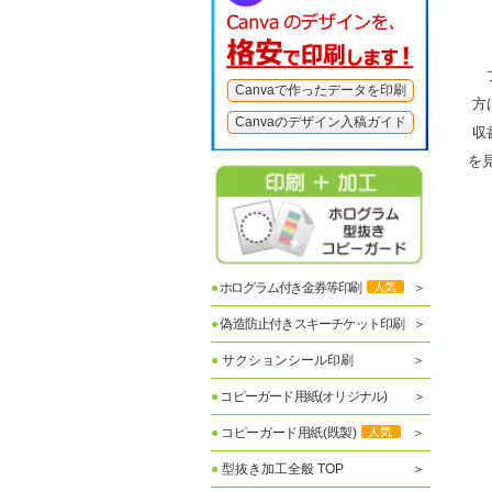
プ
Canvaで作ったデータを印刷
方
Canvaのデザイン入稿ガイド
収
を
「
●
ホログラム付き金券等印刷
人気
●
偽造防止付きスキーチケット印刷
●
サクションシール印刷
●
コピーガード用紙(オリジナル)
●
コピーガード用紙(既製)
人気
●
型抜き加工全般 TOP