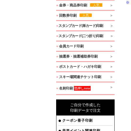
※
●
金券・商品券印刷
人気
●
回数券印刷
人気
●
スタンプカード(単カード)印刷
●
スタンプカード(二つ折り)印刷
●
会員カード印刷
●
抽選券・抽選補助券印刷
●
ポストカード・ハガキ印刷
●
スキー場関連チケット印刷
●
名刺印刷
箔押しnew
ご自分で作成した
印刷データで注文
クーポン冊子印刷
音楽イベント関連印刷