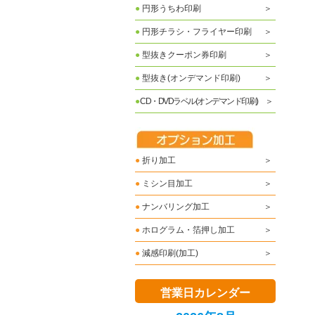
●
円形うちわ印刷
●
円形チラシ・フライヤー印刷
●
型抜きクーポン券印刷
●
型抜き(オンデマンド印刷)
●
CD・DVDラベル(オンデマンド印刷)
●
折り加工
●
ミシン目加工
●
ナンバリング加工
●
ホログラム・箔押し加工
●
減感印刷(加工)
営業日カレンダー