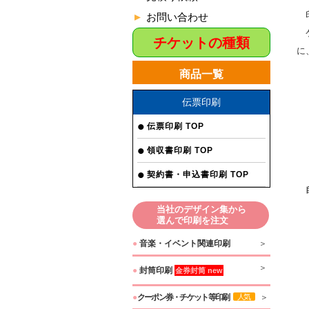
印
お問い合わせ
チケットの種類
に
商品一覧
伝票印刷
伝票印刷 TOP
領収書印刷 TOP
契約書・申込書印刷 TOP
自
当社のデザイン集から
選んで印刷を注文
●
音楽・イベント関連印刷
●
封筒印刷
金券封筒 new
●
クーポン券・チケット等印刷
人気