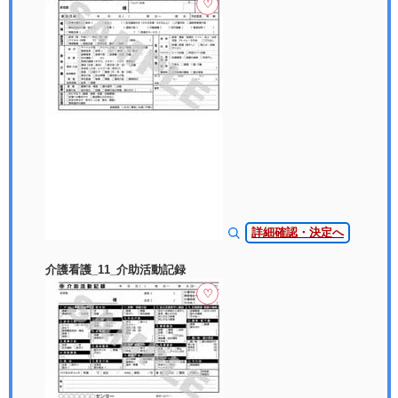
♡
詳細確認・決定へ
介護看護_11_介助活動記録
♡