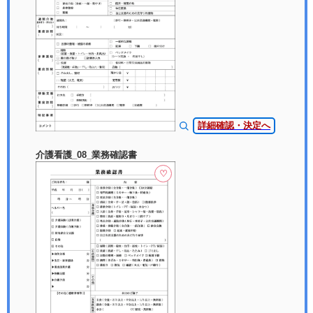
詳細確認・決定へ
介護看護_08_業務確認書
♡