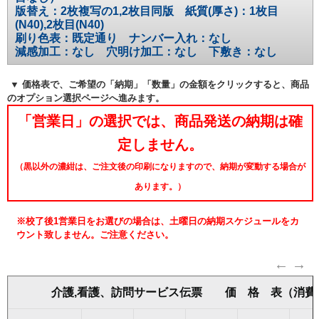
版替え：2枚複写の1,2枚目同版 紙質(厚さ)：1枚目
(N40),2枚目(N40)
刷り色表：既定通り ナンバー入れ：なし
減感加工：なし 穴明け加工：なし 下敷き：なし
▼ 価格表で、ご希望の「納期」「数量」の金額をクリックすると、商品
のオプション選択ページへ進みます。
「営業日」の選択では、商品発送の納期は確
定しません。
（黒以外の濃紺は、ご注文後の印刷になりますので、納期が変動する場合が
あります。）
※校了後1営業日をお選びの場合は、土曜日の納期スケジュールをカ
ウント致しません。ご注意ください。
介護,看護、訪問サービス伝票 価 格 表（消費