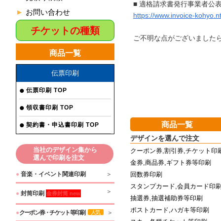
■ 適格請求書発行事業者公
お問い合わせ
https://www.invoice-kohyo.nt
チケットの種類
ご不明な点がございました
商品一覧
伝票印刷
伝票印刷 TOP
領収書印刷 TOP
商品一覧
契約書・申込書印刷 TOP
デザインを選んで注文
当社のデザイン集から
クーポン券,割引券,チケット印
選んで印刷を注文
金券,商品券,ギフト券等印刷
●
音楽・イベント関連印刷
回数券印刷
スタンプカード,会員カード印
●
封筒印刷
金券封筒 new
抽選券,抽選補助券等印刷
ポストカード,ハガキ等印刷
●
クーポン券・チケット等印刷
人気