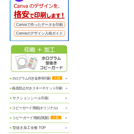
Canvaで作ったデータを印刷
Canvaのデザイン入稿ガイド
●
ホログラム付き金券等印刷
人気
●
偽造防止付きスキーチケット印刷
●
サクションシール印刷
●
コピーガード用紙(オリジナル)
●
コピーガード用紙(既製)
人気
●
型抜き加工全般 TOP