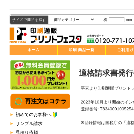
サイズで商品を探す
横
mm
ホーム
印刷 商品一覧
ご利用ガ
適格請求書発
平素より印刷通販プリント
再注文はコチラ
2023年10月より開始の
登録番号: T8340001005254
初めてのお客様へ
※登録情報は国税庁の「適
サンプル請求
見積り依頼