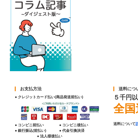
お支払方法
送料につ
５千円以
● クレジットカード払い(商品発送前払い)
全国
送料について
● コンビニ前払い
● コンビニ後払い
● 銀行振込(前払い)
● 代金引換決済
● 法人様後払い