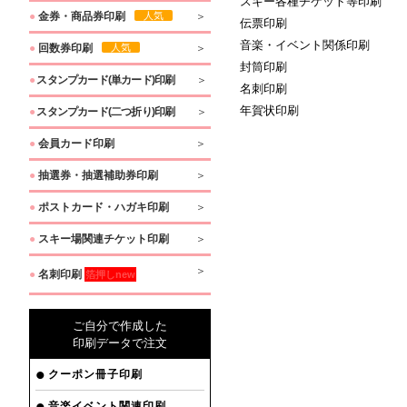
スキー各種チケット等印刷
●
金券・商品券印刷
人気
伝票印刷
音楽・イベント関係印刷
●
回数券印刷
人気
封筒印刷
●
スタンプカード(単カード)印刷
名刺印刷
年賀状印刷
●
スタンプカード(二つ折り)印刷
●
会員カード印刷
●
抽選券・抽選補助券印刷
●
ポストカード・ハガキ印刷
●
スキー場関連チケット印刷
●
名刺印刷
箔押しnew
ご自分で作成した
印刷データで注文
クーポン冊子印刷
音楽イベント関連印刷