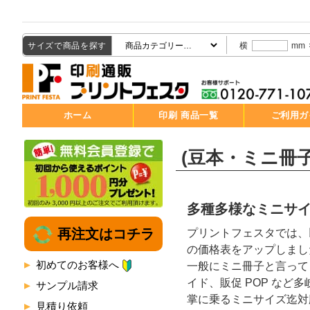
サイズで商品を探す
横
mm
ホーム
印刷 商品一覧
ご利用ガ
(豆本・ミニ冊
多種多様なミニサ
再注文はコチラ
プリントフェスタでは、
の価格表をアップしまし
初めてのお客様へ
一般にミニ冊子と言って
イド、販促 PОP など
サンプル請求
掌に乗るミニサイズ迄対
見積り依頼