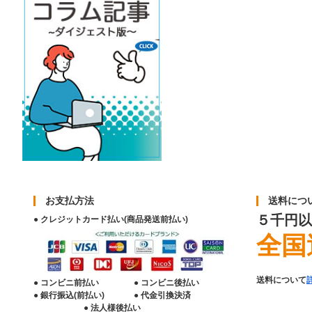
お支払方法
送料につ
５千円以
● クレジットカード払い(商品発送前払い)
全国
送料について
● コンビニ前払い
● コンビニ後払い
● 銀行振込(前払い)
● 代金引換決済
● 法人様後払い