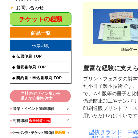
お問い合わせ
チケットの種類
商品一覧
伝票印刷
伝票印刷 TOP
豊富な経験に支え
領収書印刷 TOP
契約書・申込書印刷 TOP
プリントフェスタの製本
た小冊子製本技術です。
で、Ａ4 版等の冊子と
当社のデザイン集から
選んで印刷を注文
偽造防止加工やナンバリ
印刷通販プリントフェス
●
音楽・イベント関連印刷
用いただければ幸いです
●
封筒印刷
金券封筒 new
・型抜きランド 中
●
クーポン券・チケット等印刷
人気