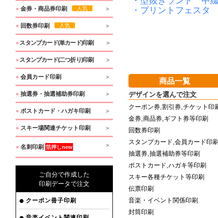
・型抜きランド 中
・プリントフェスタ
●
金券・商品券印刷
人気
●
回数券印刷
人気
●
スタンプカード(単カード)印刷
●
スタンプカード(二つ折り)印刷
●
会員カード印刷
商品一覧
デザインを選んで注文
●
抽選券・抽選補助券印刷
クーポン券,割引券,チケット印
●
ポストカード・ハガキ印刷
金券,商品券,ギフト券等印刷
●
スキー場関連チケット印刷
回数券印刷
スタンプカード,会員カード印
●
名刺印刷
箔押しnew
抽選券,抽選補助券等印刷
ポストカード,ハガキ等印刷
ご自分で作成した
スキー各種チケット等印刷
印刷データで注文
伝票印刷
音楽・イベント関係印刷
クーポン冊子印刷
封筒印刷
音楽イベント関連印刷