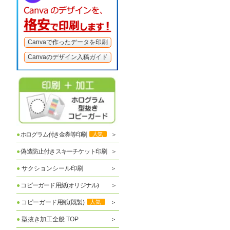
Canvaで作ったデータを印刷
Canvaのデザイン入稿ガイド
●
ホログラム付き金券等印刷
人気
●
偽造防止付きスキーチケット印刷
●
サクションシール印刷
●
コピーガード用紙(オリジナル)
●
コピーガード用紙(既製)
人気
●
型抜き加工全般 TOP