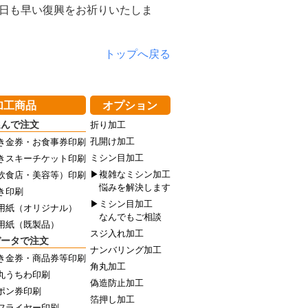
日も早い復興をお祈りいたしま
トップへ戻る
加工商品
オプション
選んで注文
折り加工
孔開け加工
き金券・お食事券印刷
ミシン目加工
きスキーチケット印刷
▶複雑なミシン加工
飲食店・美容等）印刷
悩みを解決します
き印刷
▶ミシン目加工
用紙（オリジナル）
なんでもご相談
用紙（既製品）
スジ入れ加工
データで注文
ナンバリング加工
き金券・商品券等印刷
角丸加工
丸うちわ印刷
偽造防止加工
ポン券印刷
箔押し加工
フライヤー印刷