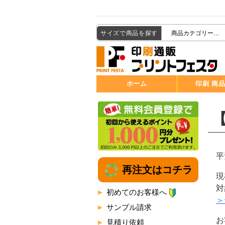
サイズで商品を探す
ホーム
印刷 商
平
再注文はコチラ
現
対
初めてのお客様へ
＞
サンプル請求
お
見積り依頼