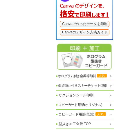
Canvaで作ったデータを印刷
Canvaのデザイン入稿ガイド
●
ホログラム付き金券等印刷
人気
●
偽造防止付きスキーチケット印刷
●
サクションシール印刷
●
コピーガード用紙(オリジナル)
●
コピーガード用紙(既製)
人気
●
型抜き加工全般 TOP