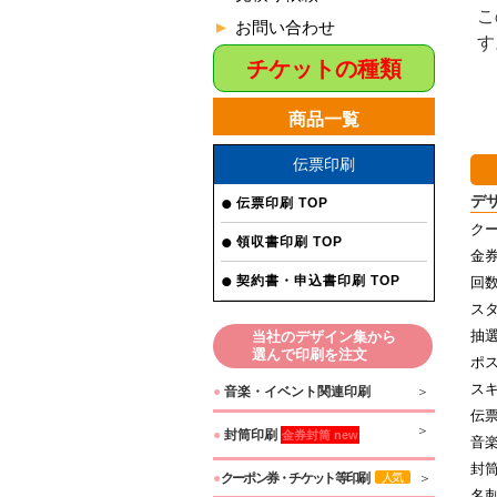
こ
お問い合わせ
す
チケットの種類
商品一覧
伝票印刷
デ
伝票印刷 TOP
クー
領収書印刷 TOP
金券
契約書・申込書印刷 TOP
回
ス
抽
当社のデザイン集から
選んで印刷を注文
ポ
ス
●
音楽・イベント関連印刷
伝
●
封筒印刷
金券封筒 new
音
封
●
クーポン券・チケット等印刷
人気
名