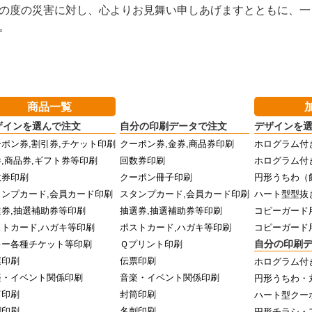
の度の災害に対し、心よりお見舞い申しあげますとともに、一
。
商品一覧
ザインを選んで注文
自分の印刷データで注文
デザインを
ポン券,割引券,チケット印刷
クーポン券,金券,商品券印刷
ホログラム付
,商品券,ギフト券等印刷
回数券印刷
ホログラム付
数券印刷
クーポン冊子印刷
円形うちわ（
タンプカード,会員カード印刷
スタンプカード,会員カード印刷
ハート型型抜
選券,抽選補助券等印刷
抽選券,抽選補助券等印刷
コピーガード
ストカード,ハガキ等印刷
ポストカード,ハガキ等印刷
コピーガード
自分の印刷
キー各種チケット等印刷
Ｑプリント印刷
票印刷
伝票印刷
ホログラム付
楽・イベント関係印刷
音楽・イベント関係印刷
円形うちわ・
筒印刷
封筒印刷
ハート型クー
刺印刷
名刺印刷
円形チラシ・