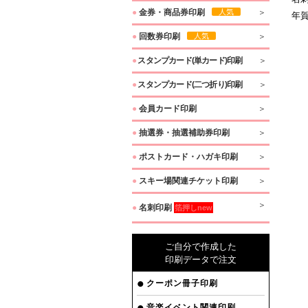
●
金券・商品券印刷
人気
年
●
回数券印刷
人気
●
スタンプカード(単カード)印刷
●
スタンプカード(二つ折り)印刷
●
会員カード印刷
●
抽選券・抽選補助券印刷
●
ポストカード・ハガキ印刷
●
スキー場関連チケット印刷
●
名刺印刷
箔押しnew
ご自分で作成した
印刷データで注文
クーポン冊子印刷
音楽イベント関連印刷