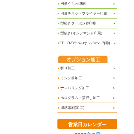
●
円形うちわ印刷
●
円形チラシ・フライヤー印刷
●
型抜きクーポン券印刷
●
型抜き(オンデマンド印刷)
●
CD・DVDラベル(オンデマンド印刷)
●
折り加工
●
ミシン目加工
●
ナンバリング加工
●
ホログラム・箔押し加工
●
減感印刷(加工)
営業日カレンダー