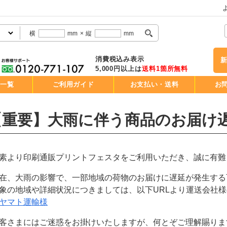
横
mm
×
縦
mm
消費税込み表示
5,000円以上は
送料1箇所無料
品一覧
ご利用ガイド
お支払い・送料
お
【重要】大雨に伴う商品のお届け
素より印刷通販プリントフェスタをご利用いただき、誠に有難
在、大雨の影響で、一部地域の荷物のお届けに遅延が発生する
象の地域や詳細状況につきましては、以下URLより運送会社
ヤマト運輸様
客さまにはご迷惑をお掛けいたしますが、何とぞご理解賜りま