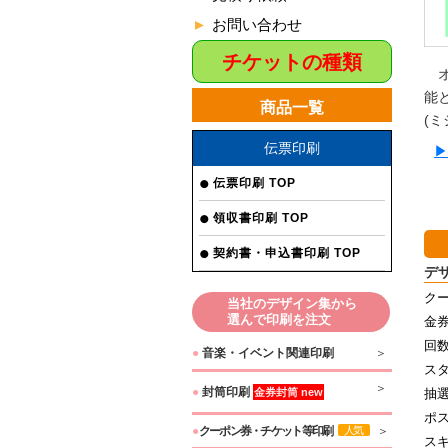
お問い合わせ
チケットの種類
オ
能
商品一覧
(
伝票印刷
▶
伝票印刷 TOP
領収書印刷 TOP
契約書・申込書印刷 TOP
デ
クー
当社のデザイン集から
選んで印刷を注文
金券
回
●
音楽・イベント関連印刷
ス
●
封筒印刷
金券封筒 new
抽
ポ
●
クーポン券・チケット等印刷
人気
ス