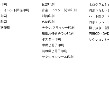
票印刷
伝票印刷
ホログラム付
楽・イベント関係印刷
音楽・イベント関係印刷
円形うちわ・
筒印刷
封筒印刷
ハート型クー
刺印刷
名刺印刷
円形チラシ・
賀状印刷
チラシ,フライヤー印刷
切り抜き・型
用紙お任せチラシ印刷
円形CD・DV
ポスター印刷
サクションシ
中綴じ冊子印刷
無線綴じ冊子印刷
サクションシール印刷