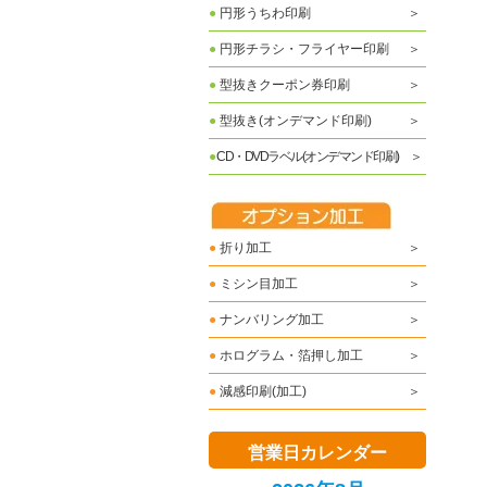
●
円形うちわ印刷
●
円形チラシ・フライヤー印刷
●
型抜きクーポン券印刷
●
型抜き(オンデマンド印刷)
●
CD・DVDラベル(オンデマンド印刷)
●
折り加工
●
ミシン目加工
●
ナンバリング加工
●
ホログラム・箔押し加工
●
減感印刷(加工)
営業日カレンダー