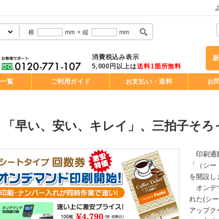
横
mm
×
縦
mm
消費税込み表示
5,000円以上は
送料1箇所無料
品一覧
ご利用ガイド
お支払い・送料
お
「早い、安い、キレイ」、三拍子そろ
印刷通販
「（シー
を開設し
オンデマ
れた(シ
アップク