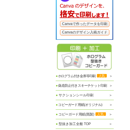
Canvaで作ったデータを印刷
Canvaのデザイン入稿ガイド
●
ホログラム付き金券等印刷
人気
●
偽造防止付きスキーチケット印刷
●
サクションシール印刷
●
コピーガード用紙(オリジナル)
●
コピーガード用紙(既製)
人気
●
型抜き加工全般 TOP