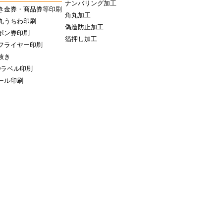
ナンバリング加工
き金券・商品券等印刷
角丸加工
丸うちわ印刷
偽造防止加工
ポン券印刷
箔押し加工
フライヤー印刷
抜き
Dラベル印刷
ール印刷