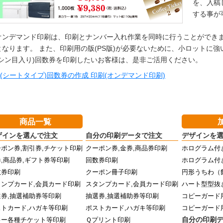
を、入稿
する事が
ンデマンド印刷は、印刷とナンバー入れ作業を同時に行うことができま
となります。 また、印刷用の版(PS版)が必要ないために、小ロットに強
ミシン目入り)回数券を印刷したいお客様は、是非ご活用ください。
(シートタイプ)回数券の作成 印刷(オンデマンド印刷)
商品一覧
ザインを選んで注文
自分の印刷データで注文
デザインを
ポン券,割引券,チケット印刷
クーポン券,金券,商品券印刷
ホログラム付
,商品券,ギフト券等印刷
回数券印刷
ホログラム付
数券印刷
クーポン冊子印刷
円形うちわ（
タンプカード,会員カード印刷
スタンプカード,会員カード印刷
ハート型型抜
選券,抽選補助券等印刷
抽選券,抽選補助券等印刷
コピーガード
ストカード,ハガキ等印刷
ポストカード,ハガキ等印刷
コピーガード
自分の印刷
キー各種チケット等印刷
Ｑプリント印刷