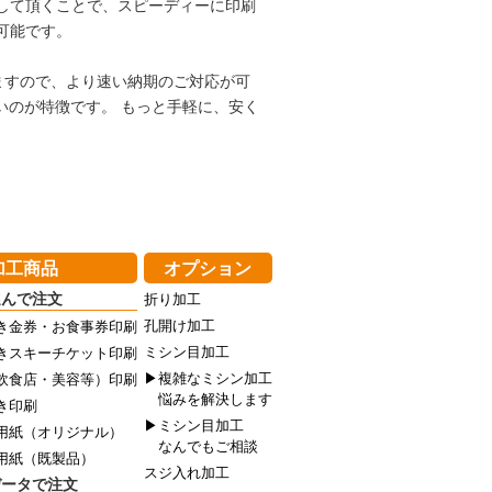
して頂くことで、スピーディーに印刷
可能です。
すので、より速い納期のご対応が可
いのが特徴です。 もっと手軽に、安く
加工商品
オプション
選んで注文
折り加工
孔開け加工
き金券・お食事券印刷
ミシン目加工
きスキーチケット印刷
▶複雑なミシン加工
飲食店・美容等）印刷
悩みを解決します
き印刷
▶ミシン目加工
用紙（オリジナル）
なんでもご相談
用紙（既製品）
スジ入れ加工
データで注文