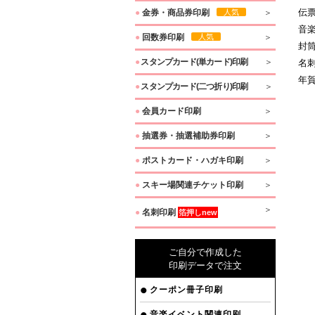
伝
●
金券・商品券印刷
人気
音
●
回数券印刷
人気
封
●
スタンプカード(単カード)印刷
名
年
●
スタンプカード(二つ折り)印刷
●
会員カード印刷
●
抽選券・抽選補助券印刷
●
ポストカード・ハガキ印刷
●
スキー場関連チケット印刷
●
名刺印刷
箔押しnew
ご自分で作成した
印刷データで注文
クーポン冊子印刷
音楽イベント関連印刷